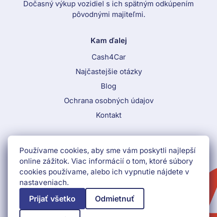
Dočasný výkup vozidiel s ich spätným odkúpením
pôvodnými majiteľmi.
Kam ďalej
Cash4Car
Najčastejšie otázky
Blog
Ochrana osobných údajov
Kontakt
Call To Action Menu
Používame cookies, aby sme vám poskytli najlepší
+421 552 903 009
online zážitok. Viac informácií o tom, ktoré súbory
cookies používame, alebo ich vypnutie nájdete v
Získať peniaze ihneď
nastaveniach.
Prijať všetko
Odmietnuť