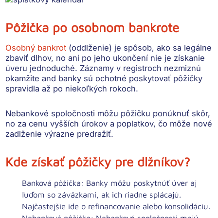
Pôžička po osobnom bankrote
Osobný bankrot
(oddlženie) je spôsob, ako sa legálne
zbaviť dlhov, no ani po jeho ukončení nie je získanie
úveru jednoduché. Záznamy v registroch nezmiznú
okamžite and banky sú ochotné poskytovať pôžičky
spravidla až po niekoľkých rokoch.
Nebankové spoločnosti môžu pôžičku ponúknuť skôr,
no za cenu vyšších úrokov a poplatkov, čo môže nové
zadlženie výrazne predražiť.
Kde získať pôžičky pre dlžníkov?
Banková pôžička:
Banky môžu poskytnúť úver aj
ľuďom so záväzkami, ak ich riadne splácajú.
Najčastejšie ide o refinancovanie alebo konsolidáciu.
Nebanková pôžička:
Nebankové spoločnosti majú