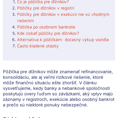
Čo je pôžička pre dlžníkov?
Pôžičky pre dlžníkov v registri
Pôžičky pre dlžníkov v exekúcii nie sú vhodným
riešením
Pôžička po osobnom bankrote
Kde získať pôžičky pre dlžníkov?
Alternatíva k pôžičkám: dočasný výkup vozidla
Často kladené otázky
Pôžička pre dlžníkov môže znamenať refinancovanie,
konsolidáciu, ale aj veľmi rizikové riešenie, ktoré
môže finančnú situáciu ešte zhoršiť. V článku
vysvetľujeme, kedy banky a nebankové spoločnosti
poskytujú úvery ľuďom so záväzkami, aký vplyv majú
záznamy v registroch, exekúcie alebo osobný bankrot
a prečo sú niektoré ponuky nebezpečné.