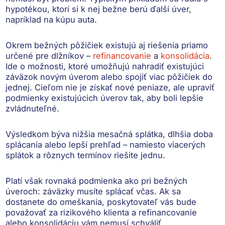
hypotékou, ktorí si k nej bežne berú ďalší úver,
napríklad na kúpu auta.
Okrem bežných pôžičiek existujú aj riešenia priamo
určené pre dlžníkov –
refinancovanie
a
konsolidácia
.
Ide o možnosti, ktoré umožňujú nahradiť existujúci
záväzok novým úverom alebo spojiť viac pôžičiek do
jednej. Cieľom nie je získať nové peniaze, ale upraviť
podmienky existujúcich úverov tak, aby boli lepšie
zvládnuteľné.
Výsledkom býva nižšia mesačná splátka, dlhšia doba
splácania alebo lepší prehľad – namiesto viacerých
splátok a rôznych termínov riešite jednu.
Platí však rovnaká podmienka ako pri bežných
úveroch:
záväzky musíte splácať včas
. Ak sa
dostanete do omeškania, poskytovateľ vás bude
považovať za rizikového klienta a refinancovanie
alebo konsolidáciu vám nemusí schváliť.