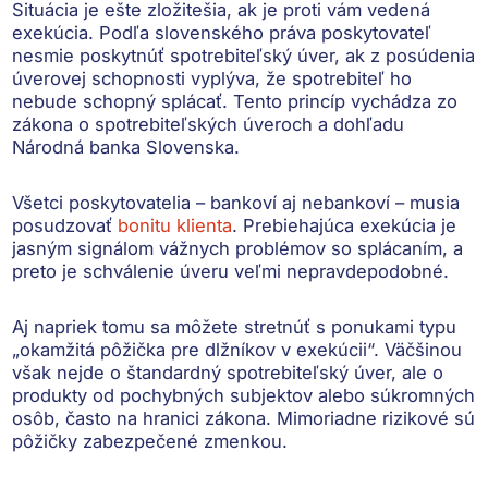
Situácia je ešte zložitešia, ak je proti vám vedená
exekúcia
. Podľa slovenského práva poskytovateľ
nesmie poskytnúť spotrebiteľský úver
, ak z posúdenia
úverovej schopnosti vyplýva, že spotrebiteľ ho
nebude schopný splácať. Tento princíp vychádza zo
zákona o spotrebiteľských úveroch a dohľadu
Národná banka Slovenska
.
Všetci poskytovatelia – bankoví aj nebankoví – musia
posudzovať
bonitu klienta
. Prebiehajúca exekúcia je
jasným signálom vážnych problémov so splácaním, a
preto je schválenie úveru veľmi nepravdepodobné.
Aj napriek tomu sa môžete stretnúť s ponukami typu
„okamžitá pôžička pre dlžníkov v exekúcii“. Väčšinou
však nejde o štandardný spotrebiteľský úver, ale o
produkty od pochybných subjektov alebo súkromných
osôb, často na hranici zákona. Mimoriadne rizikové sú
pôžičky zabezpečené zmenkou.