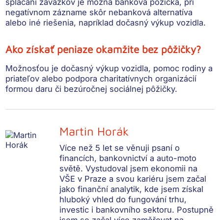
splácaní záväzkov je možná banková pôžička, pri
negatívnom zázname skôr nebanková alternatíva
alebo iné riešenia, napríklad dočasný výkup vozidla.
Ako získať peniaze okamžite bez pôžičky?
Možnosťou je dočasný výkup vozidla, pomoc rodiny a
priateľov alebo podpora charitatívnych organizácií
formou daru či bezúročnej sociálnej pôžičky.
Martin Horák
Více než 5 let se věnuji psaní o
financích, bankovnictví a auto-moto
světě. Vystudoval jsem ekonomii na
VŠE v Praze a svou kariéru jsem začal
jako finanční analytik, kde jsem získal
hluboký vhled do fungování trhu,
investic i bankovního sektoru. Postupně
jsem se začal více zaměřovat na