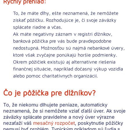
Rýchly prehľad
:
To, že máte dlhy, ešte neznamená, že nemôžete
získať pôžičku. Rozhodujúce je, či svoje záväzky
splácate riadne a včas.
Ak máte negatívny záznam v registri dlžníkov,
banková pôžička pre vás bude pravdepodobne
nedostupná. Možnosťou sú najmä nebankové úvery,
ktoré však zvyčajne ponúkajú horšie podmienky.
Okrem pôžičiek existujú aj alternatívne riešenia
finančnej situácie, napríklad dočasný výkup vozidla
alebo pomoc charitatívnych organizácií.
Čo je pôžička pre dlžníkov?
To, že niekomu dlhujete peniaze, automaticky
neznamená, že si nemôžete vziať ďalší úver. Ak svoje
záväzky splácate pravidelne a nový úver výrazne
nezaťaží váš
mesačný rozpočet
, poskytnutie pôžičky
nemusí byť problém. Typickým príkladom sú ľudia s