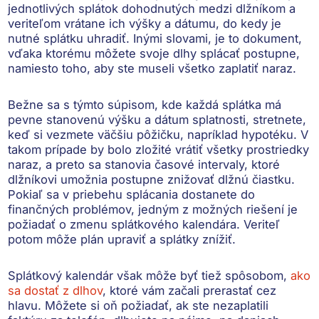
jednotlivých splátok dohodnutých medzi dlžníkom a
veriteľom
vrátane ich výšky a dátumu, do kedy je
nutné splátku uhradiť. Inými slovami, je to dokument,
vďaka ktorému môžete svoje
dlhy splácať postupne
,
namiesto toho, aby ste museli všetko zaplatiť naraz.
Bežne sa s týmto súpisom, kde každá splátka má
pevne stanovenú výšku a dátum splatnosti, stretnete,
keď si vezmete väčšiu pôžičku
, napríklad hypotéku. V
takom prípade by bolo zložité vrátiť všetky prostriedky
naraz, a preto sa stanovia časové intervaly, ktoré
dlžníkovi umožnia postupne znižovať dlžnú čiastku.
Pokiaľ sa v priebehu splácania dostanete do
finančných problémov, jedným z možných riešení je
požiadať o zmenu splátkového kalendára
. Veriteľ
potom môže plán upraviť a splátky znížiť.
Splátkový kalendár však môže byť tiež spôsobom,
ako
sa dostať z dlhov
, ktoré vám začali prerastať cez
hlavu. Môžete si oň požiadať, ak ste nezaplatili