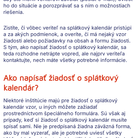
ho do situácie a porozprávať sa s ním o možnostiach
riešenia.
Zistíte, či vôbec veriteľ na splátkový kalendár pristúpi
a za akých podmienok, a overíte, či má nejaký
vzor
žiadosti alebo požiadavky na obsah a formu žiadosti
.
S tým, ako napísať žiadosť o splátkový kalendár, sa
teda rozhodne netrápte vopred, ale najprv veriteľa
kontaktujte, nech máte všetky potrebné informácie.
Ako napísať žiadosť o splátkový
kalendár?
Niektoré inštitúcie
majú pre žiadosť o splátkový
kalendár vzor
, u iných môžete zažiadať
prostredníctvom špeciálneho
formulára
. Sú však aj
prípady, keď si žiadosť o splátkový kalendár musíte
spísať sami. Nie je predpísaná žiadna záväzná forma,
ako by mal vyzerať, ale je potrebné uviesť všetky