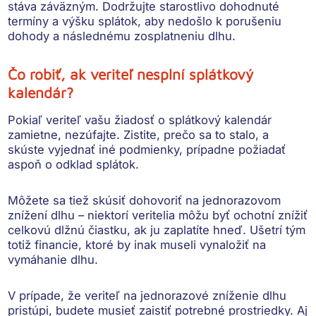
stáva záväzným
. Dodržujte starostlivo dohodnuté
termíny a výšku splátok, aby nedošlo k porušeniu
dohody a následnému zosplatneniu dlhu.
Čo robiť, ak veriteľ nesplní splátkový
kalendár?
Pokiaľ veriteľ vašu žiadosť o splátkový kalendár
zamietne, nezúfajte. Zistite, prečo sa to stalo, a
skúste vyjednať iné podmienky
, prípadne
požiadať
aspoň o odklad splátok
.
Môžete sa tiež skúsiť dohovoriť na
jednorazovom
znížení dlhu
– niektorí veritelia môžu byť ochotní znížiť
celkovú dlžnú čiastku, ak ju zaplatíte hneď. Ušetrí tým
totiž financie, ktoré by inak museli vynaložiť na
vymáhanie dlhu.
V prípade, že veriteľ na jednorazové zníženie dlhu
pristúpi, budete musieť
zaistiť potrebné prostriedky
. Aj