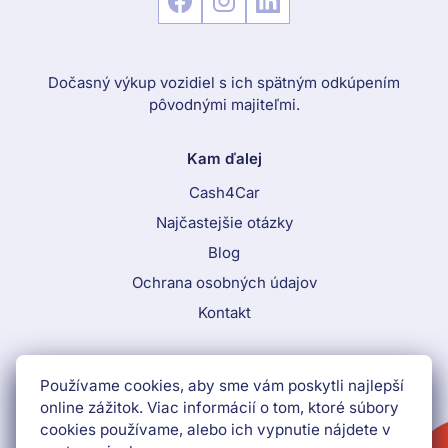
Dočasný výkup vozidiel s ich spätným odkúpením
pôvodnými majiteľmi.
Kam ďalej
Cash4Car
Najčastejšie otázky
Blog
Ochrana osobných údajov
Kontakt
Call To Action Menu
Používame cookies, aby sme vám poskytli najlepší
+421 552 903 009
online zážitok. Viac informácií o tom, ktoré súbory
cookies používame, alebo ich vypnutie nájdete v