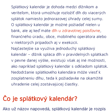
Splátkový kalendár je
dohoda medzi dlžníkom a
veriteľom
, ktorá umožňuje rozložiť dlh do viacerých
splátok namiesto jednorazovej úhrady celej sumy.
O splátkový kalendár je možné požiadať nielen u
bánk, ale aj keď máte
dlh u zdravotnej poisťovne
,
finančného úradu, obce, mobilného operátora alebo
v niektorých prípadoch aj v exekúcii.
Najčastejšie sa využíva jednoduchý splátkový
kalendár – dlžník spláca dlh
v pravidelných splátkach
v pevne danej výške
, existujú však aj iné možnosti,
ako napríklad
splátkový kalendár s odkladom splátok.
Nedodržanie splátkového kalendára môže viesť k
zosplatneniu dlhu
, teda k požiadavke na okamžité
uhradenie celej zostávajúcej čiastky.
Čo je splátkový kalendár?
Ako už názov napovedá, splátkový kalendár je
rozpis