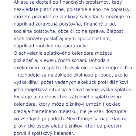
Ak ste sa dostali do finančných problémov, kedy
nezvládate platiť dane, poistenie alebo iné poplatky
,
môžete požiadať o splátkový kalendár. Umožňuje to
napríklad zdravotná poisťovňa, finančný úrad,
sociálna poisťovňa, obce či colná správa. Žiadosť
však môžete poslať aj iným spoločnostiam,
napríklad mobilnému operátorovi.
O schválenie splátkového kalendára môžete
požiadať aj
v exekučnom konaní
. Dohoda s
exekútorom o splátkach však nie je samozrejmosťou
– rozhoduje sa
na základe okolností prípadu
, ako je
výška dlhu, počet vedených exekúcií proti dlžníkovi,
jeho majetková situácia a navrhovaná výška splátok.
Existuje aj možnost tzv. zákonného splátkového
kalendára, ktorý môže dlžníkovi umožniť
odklad
predaja hnuteľného majetku
, nie je však dostupná
vo všetkých prípadoch. Nevzťahuje sa napríklad na
právnické osoby alebo dlžníkov, ktorí už predtým
porušili splátkový kalendár.