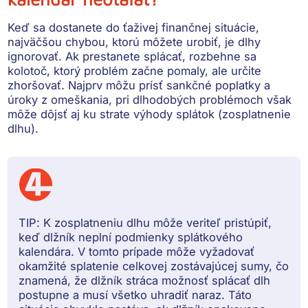
Keď sa dostanete do ťaživej finančnej situácie,
najväčšou chybou, ktorú môžete urobiť, je dlhy
ignorovať. Ak
prestanete splácať
, rozbehne sa
kolotoč, ktorý problém začne pomaly, ale určite
zhoršovať. Najprv môžu prísť
sankčné poplatky a
úroky z omeškania
, pri dlhodobých problémoch však
môže dôjsť aj ku
strate výhody splátok (zosplatnenie
dlhu)
.
TIP:
K
zosplatneniu dlhu
môže veriteľ pristúpiť,
keď dlžník neplní podmienky splátkového
kalendára. V tomto prípade
môže vyžadovať
okamžité splatenie celkovej zostávajúcej sumy
, čo
znamená, že dlžník stráca možnosť splácať dlh
postupne a musí všetko uhradiť naraz. Táto