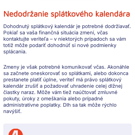
Nedodržanie splátkového kalendára
Dohodnutý splátkový kalendár je potrebné dodržiavať.
Pokiaľ sa vaša finančná situácia zmení,
včas
kontaktujte veriteľa
– v niektorých prípadoch sa vám
totiž môže podariť dohodnúť si nové podmienky
splácania.
Zmeny je však potrebné komunikovať včas. Akonáhle
sa začnete oneskorovať so splátkami, alebo dokonca
prestanete platiť úplne,
veriteľ má právo splátkový
kalendár zrušiť
a požadovať uhradenie celej dlžnej
čiastky naraz. Môže vám tiež naúčtovať
zmluvné
pokuty, úroky z omeškania alebo prípadné
administratívne poplatky.
Dlh sa tak môže rýchlo
navýšiť.