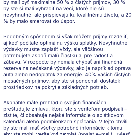
by mali byť maximálne 50 % z čistých príjmov, 30 %
by ste si mali vyhradiť na veci, ktoré nie sú
nevyhnutné, ale prispievajú ku kvalitnému životu, a 20
% by malo smerovať do úspor.
Podobným spôsobom si však môžete príjmy rozdeliť,
aj keď
počítate optimálnu výšku splátky
. Nevyhnutné
výdavky musíte zaplatiť vždy, ale väčšinou
potrebujete aspoň malú čiastku aj pre radosť a
zábavu. V rozpočte by nemala chýbať ani finančná
rezerva na nečakané výdavky, ako je napríklad oprava
auta alebo nedoplatok za energie. 40% vašich čistých
mesačných príjmov, aby ste si ponechali dostatok
prostriedkov na pokrytie základných potrieb.
Akonáhle máte prehľad o svojich financiách,
preštudujte zmluvu, ktorú ste s veriteľom podpísali
–
zistite, či obsahuje nejaké informácie o splátkovom
kalendári alebo podmienkach splácania. V tejto chvíli
by ste mali mať všetky potrebné informácie k tomu,
aby ste mohli veriteľovi zavolať (poslať e-mail), uviesť