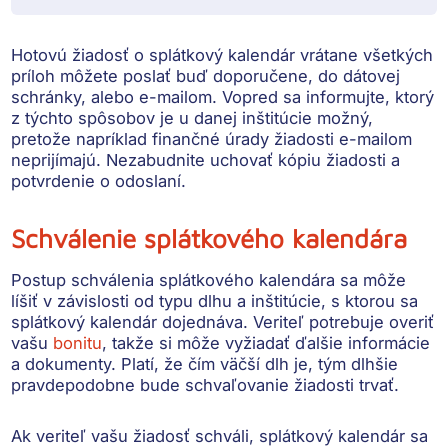
Hotovú žiadosť o splátkový kalendár vrátane všetkých
príloh môžete poslať buď
doporučene, do dátovej
schránky, alebo e-mailom
. Vopred sa informujte, ktorý
z týchto spôsobov je u danej inštitúcie možný,
pretože napríklad finančné úrady žiadosti e-mailom
neprijímajú.
Nezabudnite uchovať kópiu žiadosti
a
potvrdenie o odoslaní.
Schválenie splátkového kalendára
Postup schválenia splátkového kalendára sa môže
líšiť v závislosti od typu dlhu a inštitúcie, s ktorou sa
splátkový kalendár dojednáva. Veriteľ potrebuje overiť
vašu
bonitu
, takže
si môže vyžiadať ďalšie informácie
a dokumenty
. Platí, že čím väčší dlh je, tým dlhšie
pravdepodobne bude schvaľovanie žiadosti trvať.
Ak veriteľ vašu žiadosť schváli,
splátkový kalendár sa