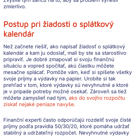
zmierlivo.
Postup pri žiadosti o splátkový
kalendár
Než začnete riešiť, ako napísať žiadosť o splátkový
kalendár a kam ju odoslať, mali by ste sa starostlivo
pripraviť. Je dobré zmapovať si svoju finančnú
situáciu a vopred
spočítať, akú čiastku môžete
mesačne splácať
. Pomôže vám, keď si spíšete všetky
svoje príjmy a výdavky na papier. Urobíte si tak
prehľad v tom, ktoré výdavky sú nevyhnutné a ktoré
je v prípade potreby možné osekať. Zároveň sa tiež
môžete zamyslieť nad tým,
ako do svojho rozpočtu
získať nejaké peniaze navyše.
Finanční experti často odporúčajú
rozdeliť svoje čisté
príjmy podľa pravidla 50/30/20
, ktoré pomáha udržať
stabilný a udržateľný rozpočet. Nevyhnutné výdavky