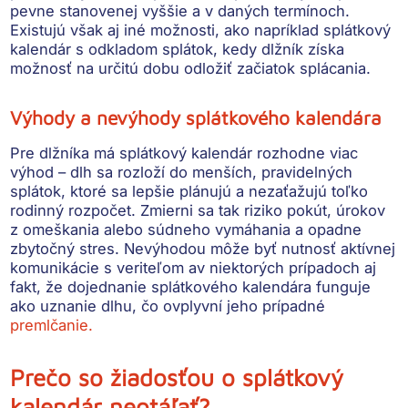
pevne stanovenej vyššie a v daných termínoch.
Existujú však aj iné možnosti, ako napríklad
splátkový
kalendár s odkladom splátok
, kedy dlžník získa
možnosť na určitú dobu odložiť začiatok splácania.
Výhody a nevýhody splátkového kalendára
Pre dlžníka má splátkový kalendár rozhodne viac
výhod –
dlh sa rozloží do menších, pravidelných
splátok
, ktoré sa lepšie plánujú a nezaťažujú toľko
rodinný rozpočet. Zmierni sa tak riziko pokút, úrokov
z omeškania alebo súdneho vymáhania a opadne
zbytočný stres. Nevýhodou môže byť nutnosť aktívnej
komunikácie s veriteľom av niektorých prípadoch aj
fakt, že dojednanie splátkového kalendára funguje
ako uznanie dlhu, čo ovplyvní jeho prípadné
premlčanie.
Prečo so žiadosťou o splátkový
kalendár neotáľať?