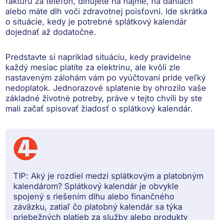
faktúru za telefón, dlhujete na nájme, na daniach
alebo máte dlh voči zdravotnej poisťovni. Ide skrátka
o
situácie, kedy je potrebné splátkový kalendár
dojednať až dodatočne
.
Predstavte si napríklad situáciu, kedy pravidelne
každý mesiac platíte za elektrinu, ale kvôli zle
nastaveným zálohám vám po vyúčtovaní príde veľký
nedoplatok.
Jednorazové splatenie by ohrozilo vaše
základné životné potreby
, práve v tejto chvíli by ste
mali začať spisovať žiadosť o splátkový kalendár.
TIP:
Aký je rozdiel medzi splátkovým a platobným
kalendárom?
Splátkový kalendár je obvykle
spojený s riešením dlhu alebo finančného
záväzku, zatiaľ čo platobný kalendár sa týka
priebežných platieb za služby alebo produkty