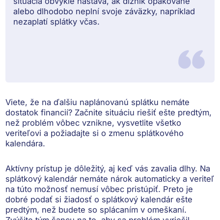
situácia obvykle nastáva, ak dlžník opakovane
alebo dlhodobo neplní svoje záväzky, napríklad
nezaplatí splátky včas.
Viete, že na ďalšiu naplánovanú splátku nemáte
dostatok financií?
Začnite situáciu riešiť ešte predtým,
než problém vôbec vznikne
, vysvetlite všetko
veriteľovi a požiadajte si o zmenu splátkového
kalendára.
Aktívny prístup je dôležitý, aj keď vás zavalia dlhy. Na
splátkový kalendár
nemáte nárok automaticky
a veriteľ
na túto možnosť nemusí vôbec pristúpiť. Preto je
dobré podať si žiadosť o splátkový kalendár ešte
predtým, než budete so splácaním v omeškaní.
Zvýšite tým šancu na to, aby sa problém vyriešil