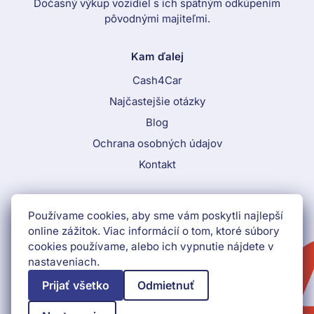
Dočasný výkup vozidiel s ich spätným odkúpením
pôvodnými majiteľmi.
Kam ďalej
Cash4Car
Najčastejšie otázky
Blog
Ochrana osobných údajov
Kontakt
Call To Action Menu
Používame cookies, aby sme vám poskytli najlepší
+421 552 903 009
online zážitok. Viac informácií o tom, ktoré súbory
cookies používame, alebo ich vypnutie nájdete v
Získať peniaze ihneď
nastaveniach.
Prijať všetko
Odmietnuť