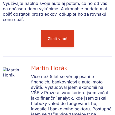
Využívajte naplno svoje auto
aj potom, čo ho od vás
na dočasnú dobu vykúpime. A akonáhle budete mať
opäť dostatok prostriedkov, odkúpite ho za rovnakú
cenu späť.
Zistiť viac!
Martin Horák
Více než 5 let se věnuji psaní o
financích, bankovnictví a auto-moto
světě. Vystudoval jsem ekonomii na
VŠE v Praze a svou kariéru jsem začal
jako finanční analytik, kde jsem získal
hluboký vhled do fungování trhu,
investic i bankovního sektoru. Postupně
jsem se začal více zaměřovat na