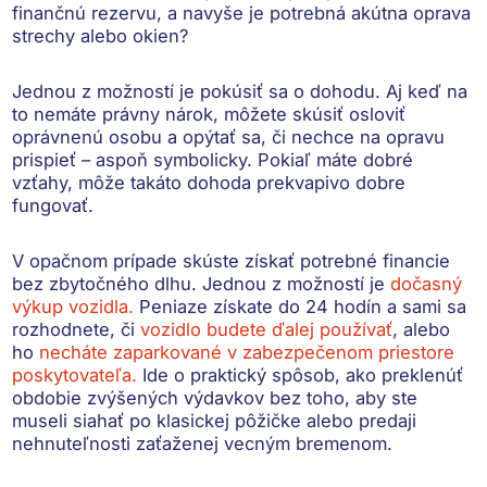
finančnú rezervu, a navyše je potrebná akútna oprava
strechy alebo okien?
Jednou z možností je
pokúsiť sa o dohodu
. Aj keď na
to nemáte právny nárok, môžete skúsiť osloviť
oprávnenú osobu a opýtať sa, či nechce na opravu
prispieť – aspoň symbolicky. Pokiaľ máte dobré
vzťahy, môže takáto dohoda prekvapivo dobre
fungovať.
V opačnom prípade skúste
získať potrebné financie
bez zbytočného dlhu
. Jednou z možností je
dočasný
výkup vozidla.
Peniaze získate do 24 hodín a sami sa
rozhodnete, či
vozidlo budete ďalej používať
, alebo
ho
necháte zaparkované v zabezpečenom priestore
poskytovateľa.
Ide o praktický spôsob,
ako preklenúť
obdobie zvýšených výdavkov
bez toho, aby ste
museli siahať po klasickej pôžičke alebo predaji
nehnuteľnosti zaťaženej vecným bremenom.