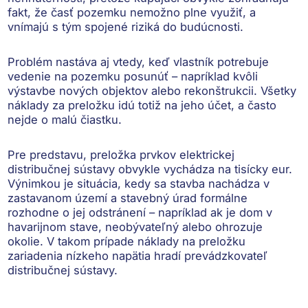
fakt, že časť pozemku nemožno plne využiť, a
vnímajú s tým spojené riziká do budúcnosti.
Problém nastáva aj vtedy, keď vlastník potrebuje
vedenie na pozemku posunúť – napríklad kvôli
výstavbe nových objektov alebo rekonštrukcii.
Všetky
náklady za preložku idú totiž na jeho účet
, a často
nejde o malú čiastku.
Pre predstavu, preložka prvkov elektrickej
distribučnej sústavy obvykle vychádza na
tisícky eur
.
Výnimkou je situácia, kedy sa stavba
nachádza v
zastavanom území a stavebný úrad formálne
rozhodne o jej odstránení
– napríklad ak je dom v
havarijnom stave, neobývateľný alebo ohrozuje
okolie. V takom prípade náklady na preložku
zariadenia nízkeho napätia hradí prevádzkovateľ
distribučnej sústavy.