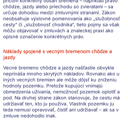
pričom konkrétny obsah bremena – napríklad právo
chôdze, jazdy alebo priechodu so zvieratami – sa
určuje dohodou medzi zmluvnými stranami. Zákon
neobsahuje výslovné pomenovania ako „služobnosť
cesty“ či „služobnosť chodníka“, tieto pojmy sa však
môžu objavovať v zmluvách a znaleckej praxi ako
opisné označenie konkrétnych práv.
Náklady spojené s vecným bremenom chôdze a
jazdy
Vecné bremeno chôdze a jazdy našťastie obvykle
neprináša mnoho skrytých nákladov
. Rovnako ako u
iných vecných bremien ale môže dôjsť ku
zníženiu
hodnoty pozemku
. Pretože kupujúci vnímajú
obmedzenia užívania, nemožnosť pozemok oplotiť a
pod. Na druhej strane zákon stanovuje, že cestu má
udržiavať ten, kto ju používa. Vlastník pozemku ju
teda
nemusí opravovať, čistiť ani udržiavať
– ak sa v
zmluve nedohodlo inak.