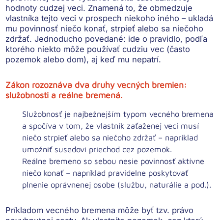
hodnoty cudzej veci
. Znamená to, že obmedzuje
vlastníka tejto veci v prospech niekoho iného – ukladá
mu povinnosť niečo konať, strpieť alebo sa niečoho
zdržať. Jednoducho povedané: ide o pravidlo, podľa
ktorého niekto
môže používať cudziu vec
(často
pozemok alebo dom), aj keď mu nepatrí.
Zákon rozoznáva dva druhy vecných bremien:
služobnosti a reálne bremená.
Služobnosť
je najbežnejším typom vecného bremena
a spočíva v tom, že vlastník zaťaženej veci musí
niečo strpieť alebo sa niečoho zdržať – napríklad
umožniť susedovi priechod cez pozemok.
Reálne bremeno
so sebou nesie povinnosť aktívne
niečo konať – napríklad pravidelne poskytovať
plnenie oprávnenej osobe (službu, naturálie a pod.).
Príkladom vecného bremena
môže byť tzv. právo