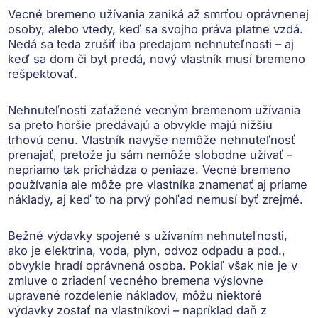
Vecné bremeno užívania
zaniká až smrťou oprávnenej
osoby
, alebo vtedy,
keď sa svojho práva platne vzdá
.
Nedá sa teda zrušiť iba predajom nehnuteľnosti – aj
keď sa dom či byt predá, nový vlastník musí bremeno
rešpektovať.
Nehnuteľnosti zaťažené vecným bremenom užívania
sa preto horšie predávajú a obvykle majú nižšiu
trhovú cenu
. Vlastník navyše nemôže nehnuteľnosť
prenajať, pretože ju sám nemôže slobodne užívať –
nepriamo tak prichádza o peniaze. Vecné bremeno
používania ale môže pre vlastníka znamenať aj
priame
náklady
, aj keď to na prvý pohľad nemusí byť zrejmé.
Bežné výdavky spojené s užívaním nehnuteľnosti,
ako je elektrina, voda, plyn, odvoz odpadu a pod.,
obvykle hradí oprávnená osoba. Pokiaľ však nie je v
zmluve o zriadení vecného bremena výslovne
upravené rozdelenie nákladov,
môžu niektoré
výdavky zostať na vlastníkovi
– napríklad daň z