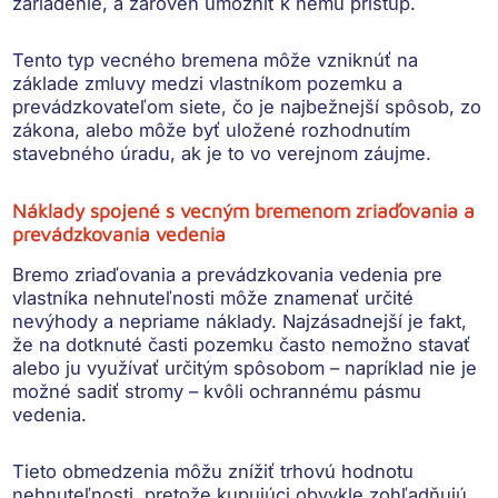
zariadenie, a zároveň umožniť k nemu prístup.
Tento typ vecného bremena môže vzniknúť
na
základe zmluvy
medzi vlastníkom pozemku a
prevádzkovateľom siete, čo je najbežnejší spôsob,
zo
zákona
, alebo môže byť
uložené rozhodnutím
stavebného úradu
, ak je to vo verejnom záujme.
Náklady spojené s vecným bremenom zriaďovania a
prevádzkovania vedenia
Bremo zriaďovania a prevádzkovania vedenia pre
vlastníka nehnuteľnosti môže znamenať určité
nevýhody a nepriame náklady. Najzásadnejší je fakt,
že
na dotknuté časti pozemku často nemožno stavať
alebo ju využívať určitým spôsobom
– napríklad nie je
možné sadiť stromy – kvôli ochrannému pásmu
vedenia.
Tieto obmedzenia môžu
znížiť trhovú hodnotu
nehnuteľnosti
, pretože kupujúci obvykle zohľadňujú