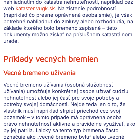
nahliadnutím do
katastra nehnuteľností
, napríklad cez
web
kataster.vugk.sk
. Na zistenie podrobností
(napríklad čo presne oprávnená osoba smie), je však
potrebné
nahliadnuť do zmluvy alebo rozhodnutia
, na
základe ktorého bolo bremeno zapísané – tieto
dokumenty možno získať na príslušnom katastrálnom
úrade.
Príklady vecných bremien
Vecné bremeno užívania
Vecné bremeno užívania
(osobná služobnosť
užívania) umožňuje konkrétnej osobe užívať cudziu
nehnuteľnosť alebo jej časť pre svoje potreby a
potreby svojej domácnosti. Nejde teda len o to, že
vlastník musí napríklad strpieť priechod cez svoj
pozemok – v tomto prípade má oprávnená osoba
právo nehnuteľnosť aktívne a pravidelne využívať, ako
by jej patrila
. Laicky sa tento typ bremena často
označuje ako „vecné bremeno bytu“ alebo „vecné