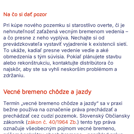
Na čo si dať pozor
Pri kúpe nového pozemku si
starostlivo overte, či je
nehnuteľnosť zaťažená vecným bremenom vedenia
–
a čo presne z neho vyplýva. Nechajte si od
prevádzkovateľa vystaviť vyjadrenie k existencii sietí.
To ukáže, kadiaľ presne vedenie vedie a aké
obmedzenia s tým súvisia. Pokiaľ plánujete stavbu
alebo rekonštrukciu, kontaktujte distribútora čo
najskôr, aby ste sa vyhli neskorším problémom a
zdržaniu.
Vecné bremeno chôdze a jazdy
Termín „vecné bremeno chôdze a jazdy“ sa v praxi
bežne používa na označenie práva prechádzať a
prechádzať cez cudzí pozemok. Slovenský Občiansky
zákonník (
zákon č. 40/1964 Zb.
) tento typ práva
označuje všeobecným pojmom vecné bremeno,