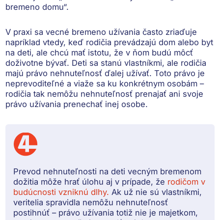
bremeno domu“.
V praxi sa vecné bremeno užívania často zriaďuje
napríklad vtedy, keď rodičia prevádzajú dom alebo byt
na deti, ale chcú mať istotu, že v ňom budú môcť
doživotne bývať
. Deti sa stanú vlastníkmi, ale rodičia
majú právo nehnuteľnosť ďalej užívať.
Toto právo je
neprevoditeľné
a viaže sa ku konkrétnym osobám –
rodičia tak nemôžu nehnuteľnosť prenajať ani svoje
právo užívania prenechať inej osobe.
Prevod nehnuteľnosti na deti vecným bremenom
dožitia môže hrať úlohu aj v prípade, že
rodičom v
budúcnosti vzniknú dlhy.
Ak už nie sú vlastníkmi,
veritelia spravidla
nemôžu nehnuteľnosť
postihnúť
– právo užívania totiž nie je majetkom,