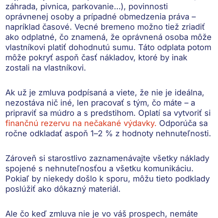
záhrada, pivnica, parkovanie…),
povinnosti
oprávnenej osoby a prípadné obmedzenia práva
–
napríklad časové. Vecné bremeno možno tiež zriadiť
ako odplatné, čo znamená, že oprávnená osoba môže
vlastníkovi platiť dohodnutú sumu. Táto odplata potom
môže pokryť aspoň časť nákladov, ktoré by inak
zostali na vlastníkovi.
Ak už je zmluva podpísaná a viete, že nie je ideálna,
nezostáva nič iné, len pracovať s tým, čo máte – a
pripraviť sa múdro a s predstihom. Oplatí sa vytvoriť si
finančnú rezervu na nečakané výdavky.
Odporúča sa
ročne
odkladať aspoň 1–2 % z hodnoty nehnuteľnosti
.
Zároveň si starostlivo zaznamenávajte
všetky náklady
spojené s nehnuteľnosťou a všetku komunikáciu
.
Pokiaľ by niekedy došlo k sporu, môžu tieto podklady
poslúžiť ako dôkazný materiál.
Ale čo keď zmluva nie je vo váš prospech, nemáte