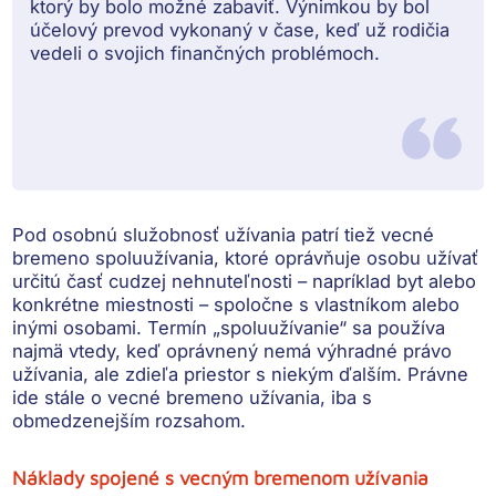
ktorý by bolo možné zabaviť. Výnimkou by bol
účelový prevod vykonaný v čase, keď už rodičia
vedeli o svojich finančných problémoch.
Pod osobnú služobnosť užívania patrí tiež
vecné
bremeno spoluužívania
, ktoré oprávňuje osobu
užívať
určitú časť cudzej nehnuteľnosti
– napríklad byt alebo
konkrétne miestnosti – spoločne s vlastníkom alebo
inými osobami. Termín „spoluužívanie“ sa používa
najmä vtedy, keď oprávnený nemá výhradné právo
užívania, ale zdieľa priestor s niekým ďalším. Právne
ide stále o vecné bremeno užívania, iba s
obmedzenejším rozsahom.
Náklady spojené s vecným bremenom užívania