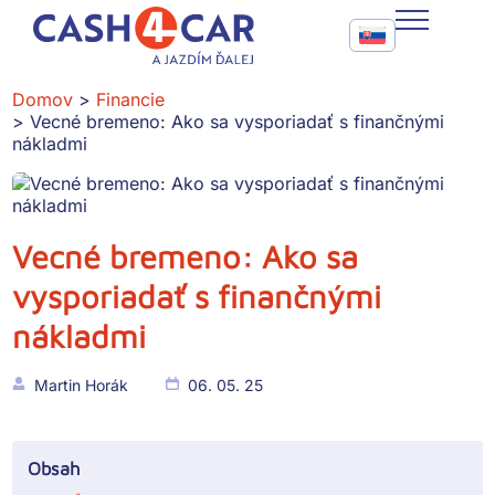
Vecné bremeno: Ako sa vysporiadať s finančnými nákladmi
Call To Action Me
CASH4CAR
Domov
Financie
Vecné bremeno: Ako sa vysporiadať s finančnými
FAQ
nákladmi
BLOG
SLUŽBY
Vecné bremeno: Ako sa
vysporiadať s finančnými
KONTAKT
nákladmi
Martin Horák
06. 05. 25
Obsah