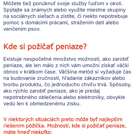
Môžete tiež ponúknuť svoje služby ľuďom v okolí.
Spýtajte sa známych alebo využite miestne skupiny
na sociálnych sieťach a zistite, či niekto nepotrebuje
pomoc s domácimi prácami, strážením detí alebo
venčením psov.
Kde si požičať peniaze?
Existuje nespočetné množstvo možností, ako zarobiť
peniaze, ale len málo z nich vám umožní získať väčší
obnos v krátkom čase. Väčšina metód si vyžaduje čas
na budovanie zručností, hľadanie zákazníkov alebo
tvorbu produktu, čo jednoducho chvíľu trvá. Spôsoby,
ako rýchlo zarobiť peniaze, ako je predaj
nepotrebného oblečenia alebo elektroniky, obvykle
vedú len k obmedzenému zisku.
V niektorých situáciách preto môže byť najlepším
riešením pôžička. Možností, kde si požičať peniaze,
máte hneď niekoľko: