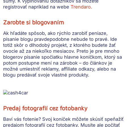
sumy. K vyplňovaniu dotazníkov sa môžete
registrovať napríklad na webe
Trendaro.
Zarobte si blogovaním
Ak hľadáte spôsob, ako rýchlo zarobiť peniaze,
písanie blogu pravdepodobne nebude to pravé. Ide
totiž skôr o dlhodobý projekt, z ktorého budete žať
ovocie až za niekoľko mesiacov. Preto je pre mnoho
blogerov písanie spočiatku hlavne koníčkom, ktorý sa
potom postupne mení na zárobok –
do článkov je
možné umiestniť reklamy, affiliate odkazy, alebo na
blogu predávať svoje vlastné produkty.
Predaj fotografií cez fotobanky
Baví vás fotenie? Svoj koníček môžete skúsiť speňažiť
predajom fotografií cez fotobanky. Musíte ale počítať