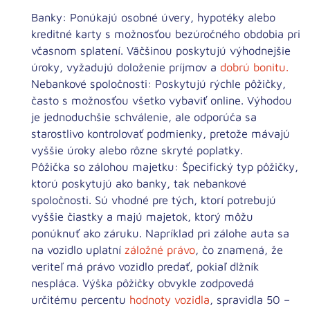
Banky:
Ponúkajú osobné úvery, hypotéky alebo
kreditné karty s možnosťou bezúročného obdobia pri
včasnom splatení. Väčšinou poskytujú výhodnejšie
úroky, vyžadujú doloženie príjmov a
dobrú bonitu.
Nebankové spoločnosti:
Poskytujú rýchle pôžičky,
často s možnosťou všetko vybaviť online. Výhodou
je jednoduchšie schválenie, ale odporúča sa
starostlivo kontrolovať podmienky, pretože mávajú
vyššie úroky alebo rôzne skryté poplatky.
Pôžička so zálohou majetku:
Špecifický typ pôžičky,
ktorú poskytujú ako banky, tak nebankové
spoločnosti. Sú vhodné pre tých, ktorí potrebujú
vyššie čiastky a majú majetok, ktorý môžu
ponúknuť ako záruku. Napríklad pri zálohe auta sa
na vozidlo uplatní
záložné právo
, čo znamená, že
veriteľ má právo vozidlo predať, pokiaľ dlžník
nespláca. Výška pôžičky obvykle zodpovedá
určitému percentu
hodnoty vozidla
, spravidla 50 –