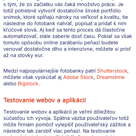
s tým, že zo začiatku vás čaká množstvo práce. Je
totiž potrebné vytvoriť dostatočne široké portfólio
snímok, ktoré spĺňajú nároky na veľkosť a kvalitu, tie
následne do fotobank nahrať, popísať a pridať k nim
kľúčové slová. Aj keď sa tento proces dá čiastočne
automatizovať, stále zaberie dosť času. Pokiaľ sa však
tomuto spôsobu online zarábaniu peňazí budete
venovať dostatočne dlho a intenzívne, môžete si prísť
až na stovky eur.
Medzi najpopulárnejšie fotobanky patrí
Shutterstock
,
môžete však vyskúšať aj
Adobe Stock
,
Dreamstime
alebo
Bigstock
.
Testovanie webov a aplikácií
Testovanie webov a aplikácií je veľmi dôležitou
súčasťou ich vývoja. Spätná väzba používateľov totiž
môže firmám pomôcť vylepšiť používateľský zážitok a
následne tak zarobiť viac peňazí. Na testovanie