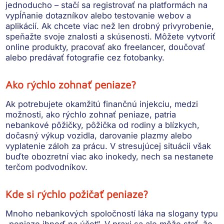
jednoducho – stačí sa registrovať na platformách na
vypĺňanie dotazníkov alebo testovanie webov a
aplikácií. Ak chcete viac než len drobný privyrobenie,
speňažte svoje znalosti a skúsenosti. Môžete vytvoriť
online produkty, pracovať ako freelancer, doučovať
alebo predávať fotografie cez fotobanky.
Ako rýchlo zohnať peniaze?
Ak potrebujete okamžitú finančnú injekciu, medzi
možnosti, ako rýchlo zohnať peniaze, patria
nebankové pôžičky, pôžička od rodiny a blízkych,
dočasný výkup vozidla, darovanie plazmy alebo
vyplatenie záloh za prácu. V stresujúcej situácii však
buďte obozretní viac ako inokedy, nech sa nestanete
terčom podvodníkov.
Kde si rýchlo požičať peniaze?
Mnoho nebankových spoločností láka na slogany typu
„peniaze ihneď na účet“. V praxi sa ale môže stať, že