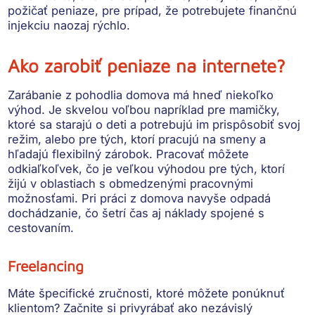
požičať peniaze, pre prípad, že potrebujete finančnú
injekciu naozaj rýchlo.
Ako zarobiť peniaze na internete?
Zarábanie z pohodlia domova má hneď niekoľko
výhod. Je skvelou voľbou napríklad pre mamičky,
ktoré sa starajú o deti a potrebujú im prispôsobiť svoj
režim, alebo pre tých, ktorí pracujú na smeny a
hľadajú
flexibilný zárobok.
Pracovať môžete
odkiaľkoľvek, čo je veľkou výhodou pre tých, ktorí
žijú v oblastiach s obmedzenými pracovnými
možnosťami. Pri práci z domova navyše
odpadá
dochádzanie
, čo šetrí čas aj náklady spojené s
cestovaním.
Freelancing
Máte špecifické zručnosti, ktoré môžete ponúknuť
klientom? Začnite si privyrábať ako nezávislý