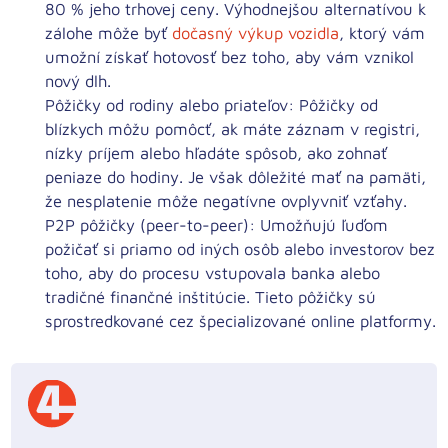
80 % jeho trhovej ceny. Výhodnejšou alternatívou k
zálohe môže byť
dočasný výkup vozidla
, ktorý vám
umožní získať hotovosť bez toho, aby vám vznikol
nový dlh.
Pôžičky od rodiny alebo priateľov:
Pôžičky od
blízkych môžu pomôcť, ak máte záznam v registri,
nízky príjem alebo hľadáte spôsob, ako zohnať
peniaze do hodiny. Je však dôležité mať na pamäti,
že nesplatenie môže negatívne ovplyvniť vzťahy.
P2P pôžičky (peer-to-peer):
Umožňujú ľuďom
požičať si priamo od iných osôb alebo investorov bez
toho, aby do procesu vstupovala banka alebo
tradičné finančné inštitúcie. Tieto pôžičky sú
sprostredkované cez špecializované online platformy.