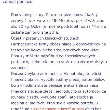
zohnať peniaze:
Darovanie plazmy:
Plazmu môže darovať každý
zdravý človek vo veku 18–65 rokov, pokiaľ váži viac
ako 50 kg. Odber je možné podstúpiť raz za 14 dní a
získate zaň približne 30 €.
Účasť v platených klinických štúdiách:
Farmaceutické firmy občas hľadajú dobrovoľníkov na
testovanie liekov alebo zdravotníckych produktov.
Ponuky môžete nájsť buď na špecializovaných
portáloch, alebo priamo na stránkach zdravotníckych
zariadení.
Dočasný výkup automobilu:
Ak potrebujete väčší
finančný obnos, využite spätný predaj automobilov.
Do 24 hodín získate peniaze a akonáhle sa vaša
finančná situácia zlepší, jednoducho si automobil za
rovnakú čiastku vykúpite späť. Táto služba je
ideálna aj pre tých, ktorí svoje vozidlo potrebujú –
umožňuje
získať peniaze a jazdiť autom
ďalej bez