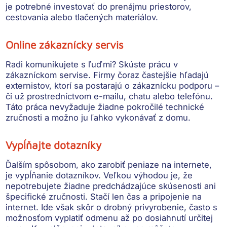
je potrebné investovať do prenájmu priestorov,
cestovania alebo tlačených materiálov.
Online zákaznícky servis
Radi komunikujete s ľuďmi? Skúste prácu v
zákazníckom servise. Firmy čoraz častejšie hľadajú
externistov, ktorí sa postarajú o
zákaznícku podporu –
či už prostredníctvom e-mailu, chatu alebo telefónu.
Táto práca nevyžaduje žiadne pokročilé technické
zručnosti a možno ju ľahko vykonávať z domu.
Vypĺňajte dotazníky
Ďalším spôsobom, ako zarobiť peniaze na internete,
je vypĺňanie dotazníkov. Veľkou výhodou je, že
nepotrebujete žiadne predchádzajúce skúsenosti ani
špecifické zručnosti.
Stačí len čas a pripojenie na
internet. Ide však skôr o drobný privyrobenie, často s
možnosťom vyplatiť odmenu až po dosiahnutí určitej