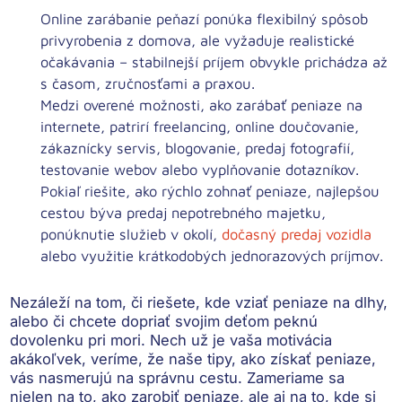
Online zarábanie peňazí ponúka flexibilný spôsob
privyrobenia z domova, ale vyžaduje realistické
očakávania – stabilnejší príjem obvykle prichádza až
s časom, zručnosťami a praxou.
Medzi overené možnosti, ako zarábať peniaze na
internete, patrirí freelancing, online doučovanie,
zákaznícky servis, blogovanie, predaj fotografií,
testovanie webov alebo vyplňovanie dotazníkov.
Pokiaľ riešite, ako rýchlo zohnať peniaze, najlepšou
cestou býva predaj nepotrebného majetku,
ponúknutie služieb v okolí,
dočasný predaj vozidla
alebo využitie krátkodobých jednorazových príjmov.
Nezáleží na tom, či riešete, kde vziať peniaze na dlhy,
alebo či chcete dopriať svojim deťom peknú
dovolenku pri mori. Nech už je vaša motivácia
akákoľvek, veríme, že naše tipy, ako získať peniaze,
vás nasmerujú na správnu cestu. Zameriame sa
nielen na to, ako zarobiť peniaze, ale aj na to, kde si