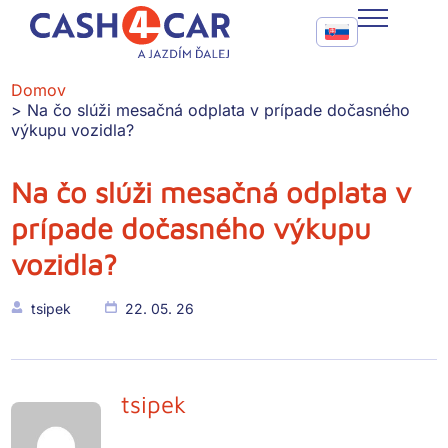
Na čo slúži mesačná odplata v prípade dočasného výkupu voz
Call To Action Me
CASH4CAR
Domov
Na čo slúži mesačná odplata v prípade dočasného
FAQ
výkupu vozidla?
BLOG
Na čo slúži mesačná odplata v
prípade dočasného výkupu
SLUŽBY
vozidla?
KONTAKT
tsipek
22. 05. 26
tsipek