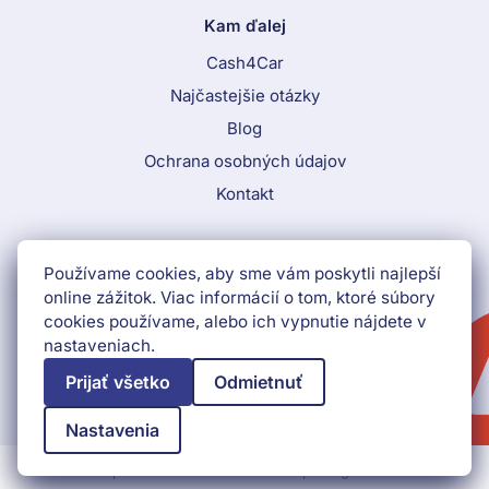
Kam ďalej
Cash4Car
Najčastejšie otázky
Blog
Ochrana osobných údajov
Kontakt
Call To Action Menu
Používame cookies, aby sme vám poskytli najlepší
+421 552 903 009
online zážitok. Viac informácií o tom, ktoré súbory
cookies používame, alebo ich vypnutie nájdete v
Získať peniaze ihneď
nastaveniach.
Prijať všetko
Odmietnuť
Nastavenia
© 2026
Car Service Partner s.r.o.
All rights reserved.