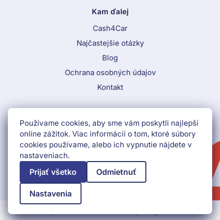
Kam ďalej
Cash4Car
Najčastejšie otázky
Blog
Ochrana osobných údajov
Kontakt
Call To Action Menu
Používame cookies, aby sme vám poskytli najlepší
+421 552 903 009
online zážitok. Viac informácií o tom, ktoré súbory
cookies používame, alebo ich vypnutie nájdete v
Získať peniaze ihneď
nastaveniach.
Prijať všetko
Odmietnuť
Nastavenia
© 2026
Car Service Partner s.r.o.
All rights reserved.