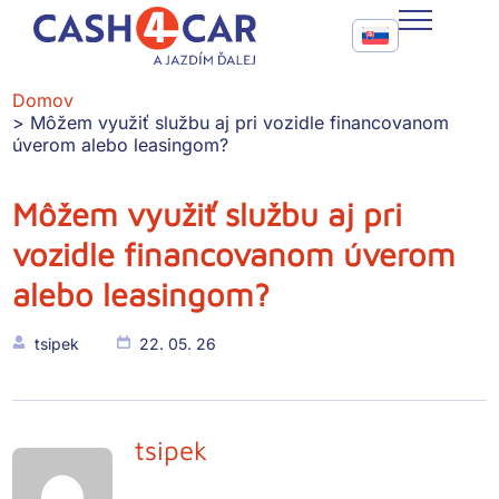
Môžem využiť službu aj pri vozidle financovanom úverom ale
Call To Action Me
CASH4CAR
Domov
Môžem využiť službu aj pri vozidle financovanom
FAQ
úverom alebo leasingom?
BLOG
Môžem využiť službu aj pri
vozidle financovanom úverom
SLUŽBY
alebo leasingom?
KONTAKT
tsipek
22. 05. 26
tsipek