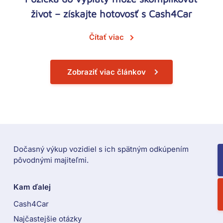
život – získajte hotovosť s Cash4Car
Čítať viac
Zobraziť viac článkov
C
Dočasný výkup vozidiel s ich spätným odkúpením
pôvodnými majiteľmi.
Kam ďalej
Cash4Car
Najčastejšie otázky