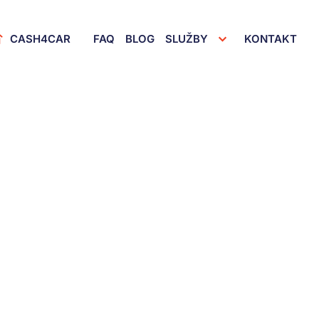
imary Menu
CASH4CAR
FAQ
BLOG
SLUŽBY
KONTAKT