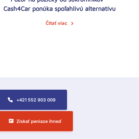
Cash4Car ponúka spoľahlivú alternatívu
Čítať viac
all To Action Menu
+421 552 903 009
Získať peniaze ihneď