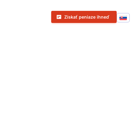
Call To Action Menu
Získať peniaze ihneď