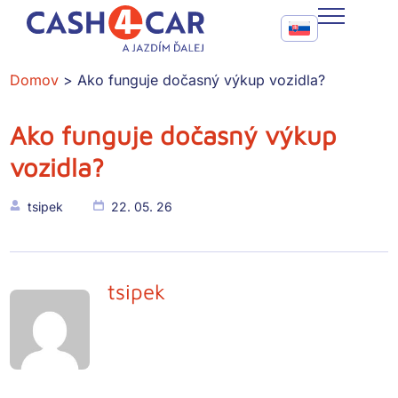
Ako funguje dočasný výkup vozidla?
Call To Action Me
CASH4CAR
Domov
Ako funguje dočasný výkup vozidla?
FAQ
Ako funguje dočasný výkup
BLOG
vozidla?
SLUŽBY
tsipek
22. 05. 26
KONTAKT
tsipek